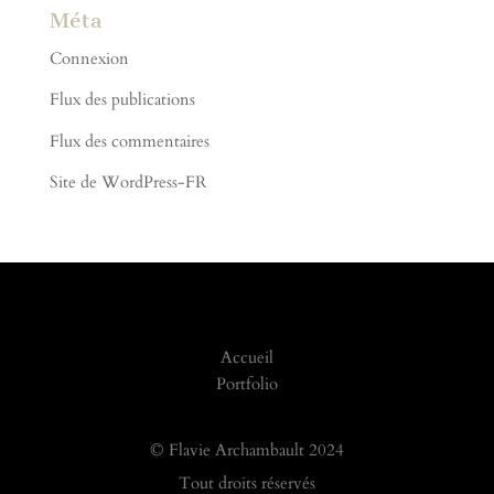
Méta
Connexion
Flux des publications
Flux des commentaires
Site de WordPress-FR
Accueil
Portfolio
©
Flavie Archambault 2024
Tout droits réservés