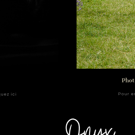
Phot
Pour en
quez ici